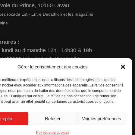
 voie du Prince, 10150 Lavau
cès rocade Est - Entre Décathlon et les magasins
usine
raires :
 lundi au dimanche 12h - 14h30 & 19h -
h (22h30 les vendredi et samedi)
Gérer le consentement aux cookies
servation exclusivement par
les meilleures expériences, nous utilisons des technologies telles que les
léphone au
 stocker et/ou accéder aux informations des appareils. Le fait de consentir à
gies nous permettra de traiter des données telles que le comportement de
 25 73 68 27
 les ID uniques sur ce site. Le fait de ne pas consentir ou de retirer son
 peut avoir un effet négatif sur certaines caractéristiques et fonctions.
cepter
Refuser
Voir les préférences
Politique de cookies