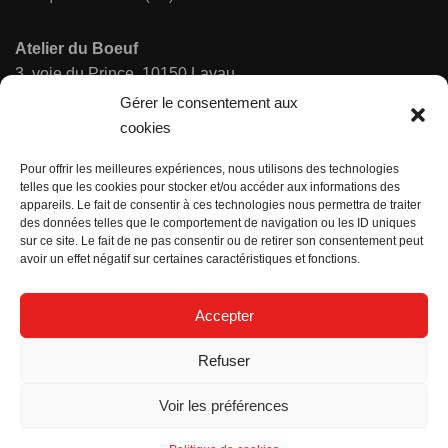
Atelier du Boeuf
3, voie du Prince, 10150 Lavau
Accès rocade Est - Entre Décathlon et les magasins d'usine
Gérer le consentement aux
cookies
Horaires :
Pour offrir les meilleures expériences, nous utilisons des technologies
du lundi au dimanche 12h - 14h30 & 19h - 22h (22h30 les
telles que les cookies pour stocker et/ou accéder aux informations des
appareils. Le fait de consentir à ces technologies nous permettra de traiter
vendredi et samedi)
des données telles que le comportement de navigation ou les ID uniques
sur ce site. Le fait de ne pas consentir ou de retirer son consentement peut
avoir un effet négatif sur certaines caractéristiques et fonctions.
Réservation exclusivement par téléphone au
03 25 73 68 27
Accepter
Refuser
Voir les préférences
© All rights reserved Atelier du Boeuf - Conception
Agence de
communication Kocktail.fr